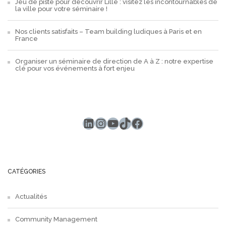
Jeu de piste pour découvrir Lille : visitez les incontournables de
la ville pour votre séminaire !
Nos clients satisfaits – Team building ludiques à Paris et en
France
Organiser un séminaire de direction de A à Z : notre expertise
clé pour vos événements à fort enjeu
LinkedIn
Instagram
YouTube
TikTok
Facebook
CATÉGORIES
Actualités
Community Management