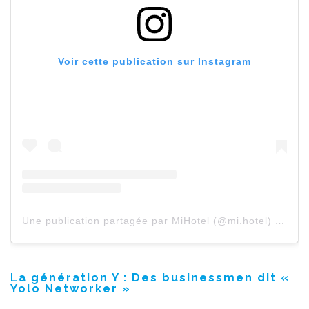
Voir cette publication sur Instagram
Une publication partagée par MiHotel (@mi.hotel)
le
1 Av
L
a génération Y : Des businessmen dit «
Yolo Networker »