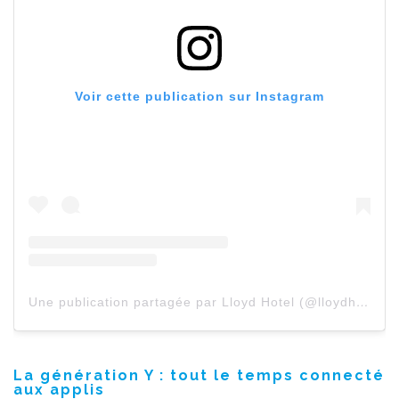
Voir cette publication sur Instagram
Une publication partagée par Lloyd Hotel (@lloydhotel)
l
La génération Y : tout le temps connecté
aux applis