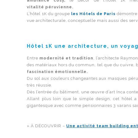
ambiance cosy,
le décor de l’hôtel 1K mé
vitalité péruvienne.
L’hôtel 1K du groupe
les Hôtels de Paris
démontre q
vue architecturale, conceptuelle mais aussi des serv
Hôtel 1K une architecture, un voyag
Entre
modernité et tradition
, l’architecte Raymon
des matériaux hors du commun, tel que du cuivre, br
fascination émotionnelle.
Du sol aux couleurs changeantes aux masques péruvie
très réussie.
Dès l’entrée du bâtiment, une œuvre d’art Inca conte
Allant plus loin que le simple design, cet hôtel 
gigantesque avec comme pensionnaires 3 varans sau
» À DÉCOUVRIR –
Une activité team building ent