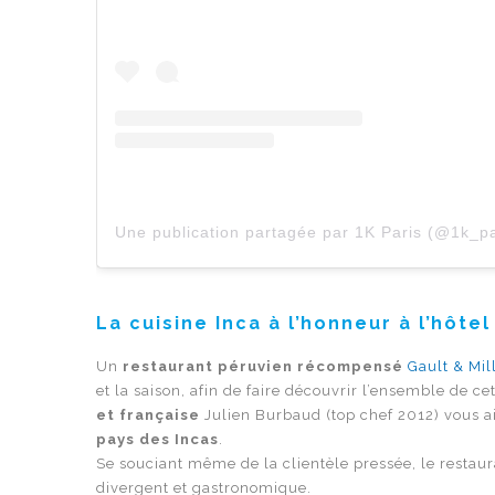
Une publication partagée par 1K Paris (@1k_pa
La cuisine Inca à l’honneur à l’hôte
Un
restaurant péruvien récompensé
Gault & Mil
et la saison, afin de faire découvrir l’ensemble de c
et française
Julien Burbaud (top chef 2012) vous a
pays des Incas
.
Se souciant même de la clientèle pressée, le resta
divergent et gastronomique.