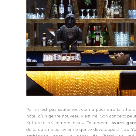
Paris n’est pas seulement connu pour être la ville 
hôtel d’un genre nouveau y est né
.
Son concept peut
Kulture et 1K comme Inca ». Totalement
avant-gard
de la cuisine péruvienne qui se développe à New Yo