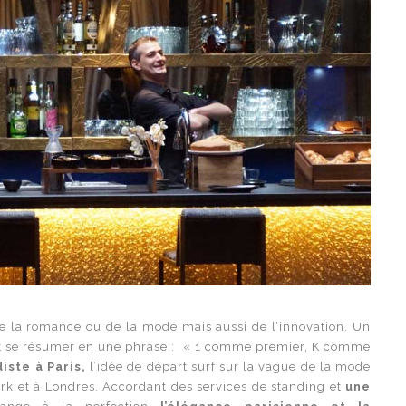
de la romance ou de la mode mais aussi de l’innovation. Un
 se résumer en une phrase : « 1 comme premier, K comme
iste à Paris,
l’idée de départ surf sur la vague de la mode
rk et à Londres. Accordant des services de standing et
une