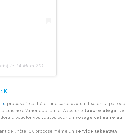
ris)
le
14 Mars 2018 à 7 :23 PDT
l 1K
lau
propose à cet hôtel une carte évoluant selon la période
ette cuisine d’Amérique latine. Avec une
touche élégante
idera à boucler vos valises pour un
voyage culinaire au
urant de l’hôtel 1K propose même un
service takeaway