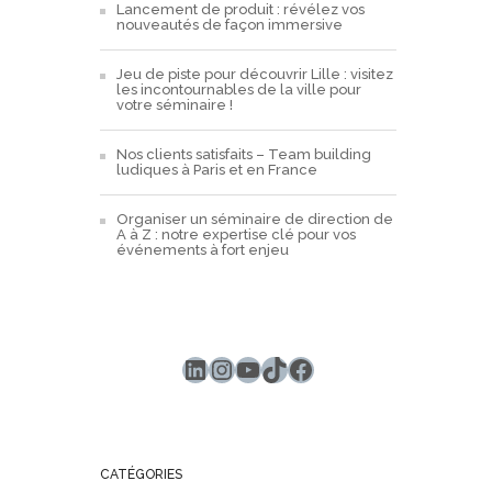
Lancement de produit : révélez vos
nouveautés de façon immersive
Jeu de piste pour découvrir Lille : visitez
les incontournables de la ville pour
votre séminaire !
Nos clients satisfaits – Team building
ludiques à Paris et en France
Organiser un séminaire de direction de
A à Z : notre expertise clé pour vos
événements à fort enjeu
LinkedIn
Instagram
YouTube
TikTok
Facebook
CATÉGORIES