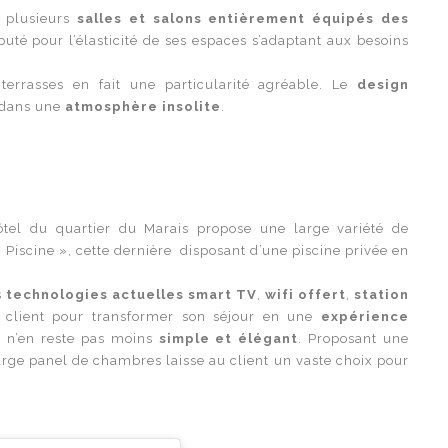
e plusieurs
salles et salons entièrement équipés des
puté pour l’élasticité de ses espaces s’adaptant aux besoins
terrasses en fait une particularité agréable. Le
design
r dans une
atmosphère
insolite
.
el du quartier du Marais propose une large variété de
 Piscine », cette dernière disposant d’une piscine privée en
s
technologies actuelles
smart TV
,
wifi offert
,
station
u client pour transformer son séjour en une
expérience
 n’en reste pas moins
simple et élégant
. Proposant une
arge panel de chambres laisse au client un vaste choix pour