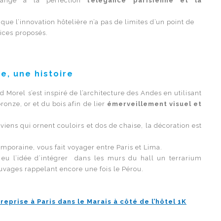
lange à la perfection
l’élégance parisienne et la
ue l’innovation hôtelière n’a pas de limites d’un point de
ices proposés.
e, une histoire
d Morel s’est inspiré de l’architecture des Andes en utilisant
onze, or et du bois afin de lier
émerveillement visuel et
ns qui ornent couloirs et dos de chaise, la décoration est
mporaine, vous fait voyager entre Paris et Lima.
a eu l’idée d’intégrer dans les murs du hall un terrarium
vages rappelant encore une fois le Pérou.
reprise à Paris dans le Marais à côté de l’hôtel 1K