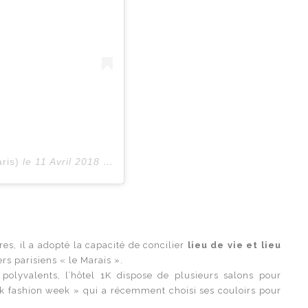
ris)
le
11 Avril 2018 à 2 :01 PDT
es, il a adopté la capacité de concilier
lieu de vie
et
lieu
s parisiens « le Marais ».
 polyvalents, l’hôtel 1K dispose de plusieurs salons pour
ck fashion week » qui a récemment choisi ses couloirs pour