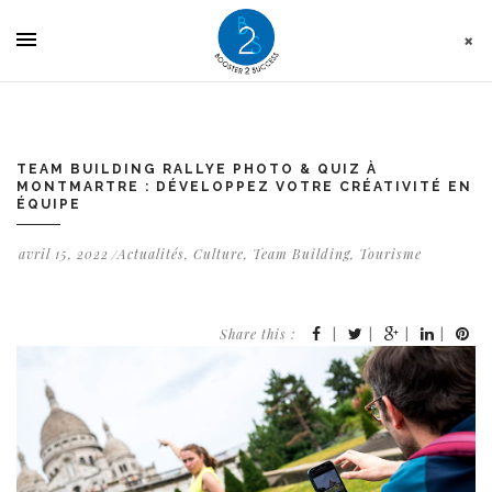
Panneau de gestion des cookies
TEAM BUILDING RALLYE PHOTO & QUIZ À
MONTMARTRE : DÉVELOPPEZ VOTRE CRÉATIVITÉ EN
ÉQUIPE
avril 15, 2022
Actualités
,
Culture
,
Team Building
,
Tourisme
Share this :
|
|
|
|