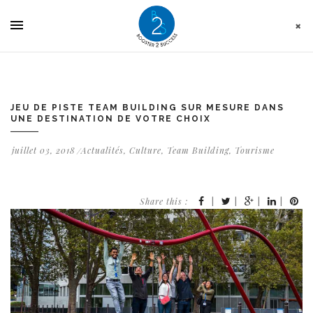
Panneau de gestion des cookies
JEU DE PISTE TEAM BUILDING SUR MESURE DANS
UNE DESTINATION DE VOTRE CHOIX
juillet 03, 2018
Actualités
,
Culture
,
Team Building
,
Tourisme
Share this :
|
|
|
|