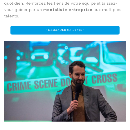
quotidien. Renforcez les liens de votre équipe et laissez-
vous guider par un
mentaliste entreprise
aux multiples
talents.
• DEMANDER UN DEVIS •