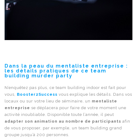
Dans la peau du mentaliste entreprise :
les détails pratiques de ce team
building murder party
N’enquêtez pas plus, ce team building indoor est fait pour
vous,
Booster2Success
vous explique les détails. Dans vos
locaux ou sur votre lieu de séminaire, un
mentaliste
entreprise
se déplacera pour faire de votre moment une
activité inoubliable. Disponible toute l’année, il peut
adapter son animation au nombre de participants
afin
de vous proposer, par exemple, un team building grand
groupe jusqu’à 200 personnes.