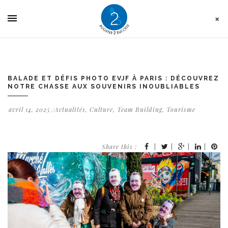
Panneau de gestion des cookies
BALADE ET DÉFIS PHOTO EVJF À PARIS : DÉCOUVREZ
NOTRE CHASSE AUX SOUVENIRS INOUBLIABLES
avril 14, 2025
Actualités
,
Culture
,
Team Building
,
Tourisme
Share this :
|
|
|
|