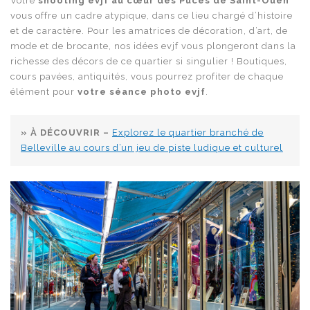
Votre
shooting evjf au cœur des Puces de Saint-Ouen
vous offre un cadre atypique, dans ce lieu chargé d’histoire
et de caractère. Pour les amatrices de décoration, d’art, de
mode et de brocante, nos idées evjf vous plongeront dans la
richesse des décors de ce quartier si singulier ! Boutiques,
cours pavées, antiquités, vous pourrez profiter de chaque
élément pour
votre séance photo evjf
.
» À DÉCOUVRIR –
Explorez le quartier branché de
Belleville au cours d’un jeu de piste ludique et culturel