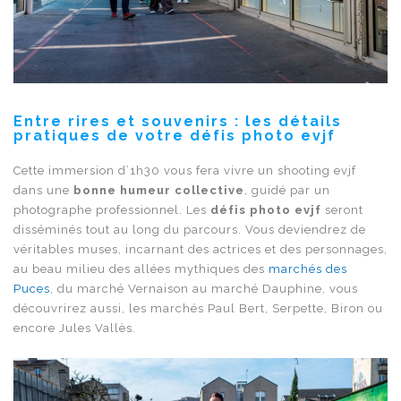
Entre rires et souvenirs : les détails
pratiques de votre défis photo evjf
Cette immersion d’1h30 vous fera vivre un shooting evjf
dans une
bonne humeur collective
, guidé par un
photographe professionnel. Les
défis photo evjf
seront
disséminés tout au long du parcours. Vous deviendrez de
véritables muses, incarnant des actrices et des personnages,
au beau milieu des allées mythiques des
marchés des
Puces
, du marché Vernaison au marché Dauphine, vous
découvrirez aussi, les marchés Paul Bert, Serpette, Biron ou
encore Jules Vallès.