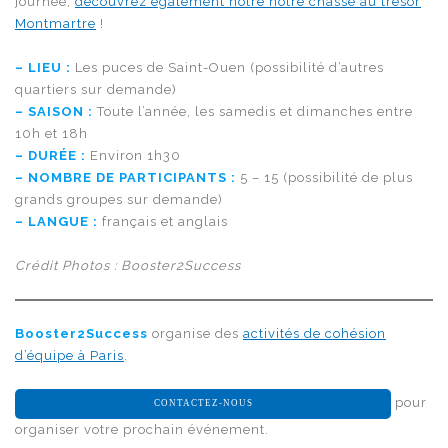
journée,
découvrez également notre notre chasse au trésor
Montmartre
!
– LIEU :
Les puces de Saint-Ouen (possibilité d’autres
quartiers sur demande)
– SAISON :
Toute l’année, les samedis et dimanches entre
10h et 18h
– DURÉE :
Environ 1h30
– NOMBRE DE PARTICIPANTS :
5 – 15 (possibilité de plus
grands groupes sur demande)
– LANGUE :
français et anglais
Crédit Photos : Booster2Success
Booster2Success
organise des
activités de cohésion
d’équipe à Paris
.
pour
CONTACTEZ-NOUS
organiser votre prochain événement.